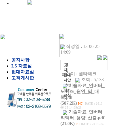
작성일 : 13-06-25
14:09
공지사항
[공
LS 자료실
지]
현대자료실
글쓴이 :
델타테크
현대
고객게시판
조회 : 5,133
저압
인버
기술자료_인버터_
터자
노이즈_원인_및_대
료실
책.pdf
(587.2K)
[40]
DATE : 2013-
06-25 14:09:20
기술자료_인버터_
리액터_용량_산출.pdf
(21.0K)
[5]
DATE : 2013-06-