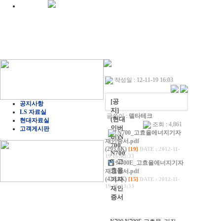
작성일 : 12-11-19 16:03
[공
공지사항
지]
LS 자료실
글쓴이 :
델타테크
(현대
현대자료실
조회 : 4,861
인버
고객게시판
N700_고효율에너지기자
터)N
재인증서.pdf
700,
(295.6K)
[19]
DATE : 2012-11-
N700
19 16:03:33
E-고
N700E_고효율에너지기자
효율
재인증서.pdf
(428.8K)
기자
[15]
DATE : 2012-11-
19 16:03:33
재인
증서